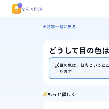
?
なんでBOX
記事一覧に戻る
どうして目の色
💡
目の色は、虹彩というと
ります。
もっと詳しく！